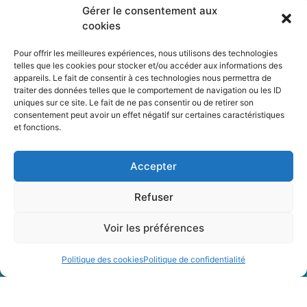
Lundi : 9h – 12h
Gérer le consentement aux
cookies
Mardi : 9h – 12h / 16h – 17h30
Mercredi : fermée
Pour offrir les meilleures expériences, nous utilisons des technologies
telles que les cookies pour stocker et/ou accéder aux informations des
Jeudi : 9h – 12h
appareils. Le fait de consentir à ces technologies nous permettra de
Vendredi : 9h – 12h / 16h – 17h30
traiter des données telles que le comportement de navigation ou les ID
uniques sur ce site. Le fait de ne pas consentir ou de retirer son
Samedi : 9h à 12h
consentement peut avoir un effet négatif sur certaines caractéristiques
et fonctions.
Vie municipale
Accepter
Vie quotidienne
Refuser
Mes démarches
Voir les préférences
Politique des cookies
Politique de confidentialité
Mentions légales